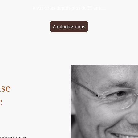
A vos cotés depuis plus de 25 ans ...
Contactez-nous
ise
e