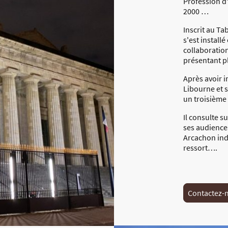
Profession d
2000 …
Inscrit au Ta
s'est instal
collaboration
présentant p
Après avoir i
Libourne et s
un troisième 
Il consulte s
ses audience
Arcachon in
ressort….
Contactez-