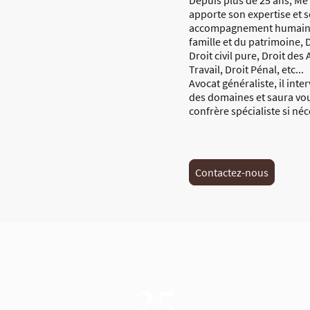
Depuis plus de 25 ans, M
apporte son expertise et 
accompagnement humain d
famille et du patrimoine, 
Droit civil pure, Droit des
Travail, Droit Pénal, etc...
Avocat généraliste, il inte
des domaines et saura vou
confrère spécialiste si néc
Contactez-nous
25