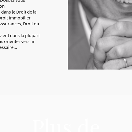
e DUMAS vous
son
ans le Droit de la
Droit immobilier,
 Assurances, Droit du
rvient dans la plupart
s orienter vers un
essaire...
Plus de