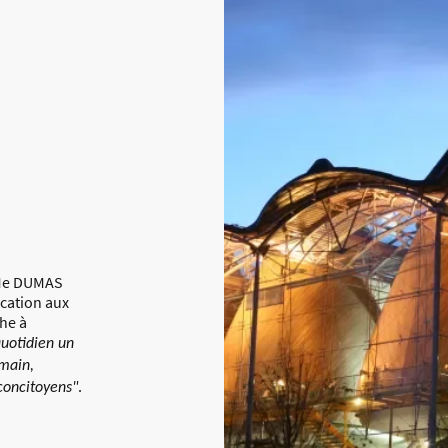
 Me DUMAS
ication aux
che à
quotidien un
umain,
 concitoyens"
.