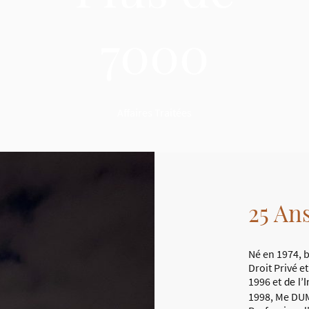
7000
Affaires Traitées
25 An
Né en 1974, 
Droit Privé e
1996 et
de l’I
1998, Me DUM