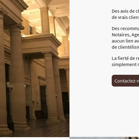
Des avis de c
de vrais client
Des recomman
Notaires, Age
aucun lien av
de clientélism
La fierté de 
simplement r
Contactez-